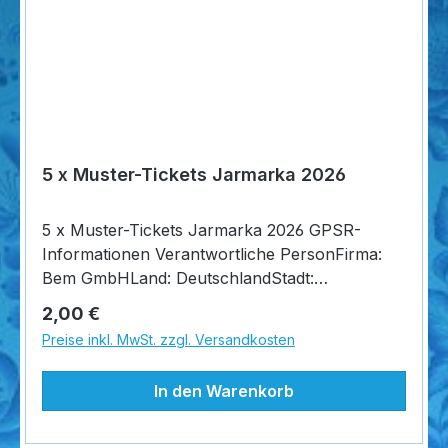
5 x Muster-Tickets Jarmarka 2026
5 x Muster-Tickets Jarmarka 2026 GPSR-
Informationen Verantwortliche PersonFirma:
Bem GmbHLand: DeutschlandStadt:
LöhneStraße: Oeynhausener Str.
Regulärer Preis:
2,00 €
54Postleitzahl: 32584E-Mail: post@bemshop.de
Preise inkl. MwSt. zzgl. Versandkosten
In den Warenkorb