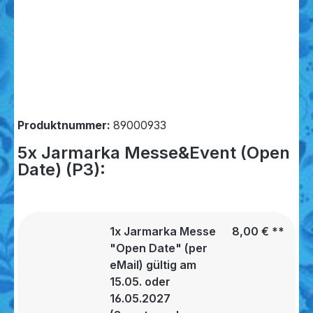
Produktnummer:
89000933
5x Jarmarka Messe&Event (Open
Date) (P3):
1x Jarmarka Messe
8,00 €
**
"Open Date" (per
eMail) gültig am
15.05. oder
16.05.2027